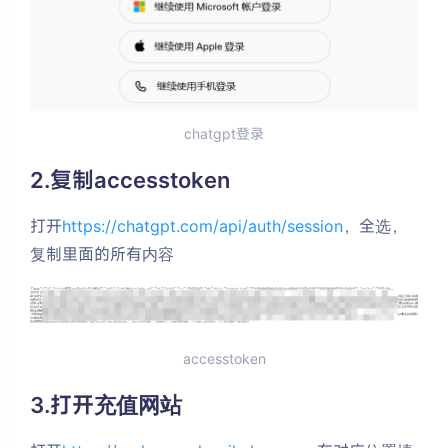
5
年
最
新
chatgpt登录
2.复制accesstoken
便
捷
打开
https://chatgpt.com/api/auth/session
，全选，
复制里面的所有内容
开
通
会
accesstoken
3.打开充值网站
员