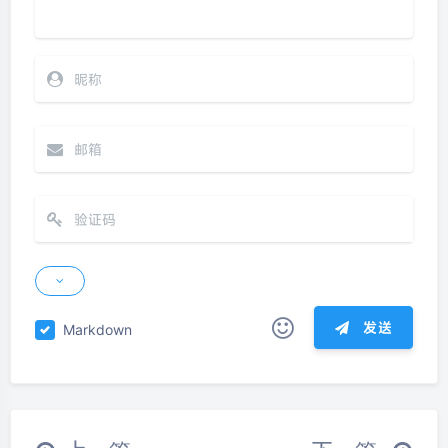
发送
Markdown
|´・ω・)ノ
ヾ(≧∇≦*)ゝ
(☆ω☆)
（╯‵□′）╯︵┴─┴
￣﹃￣
(/ω＼)