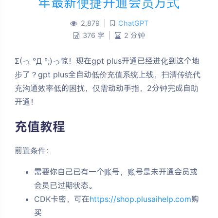
年最新便捷开通会员方式
C
2,879
|
ChatGPT
376 字
|
2 分钟
h
Σ(っ °Д °;)っ惊！现在gpt plus开通已经进化到这个地
a
步了？gpt plus全自动低价充值系统上线，扫清传统代
t
充沟通效率低的困扰，仅需动动手指，2分钟完成自助
开通！
G
充值教程
P
T
前置条件：
需要你自己已有一个账号，账号是未开通会员或
P
会员已过期状态。
l
CDK卡密，可在
https://shop.plusaihelp.com
购
买